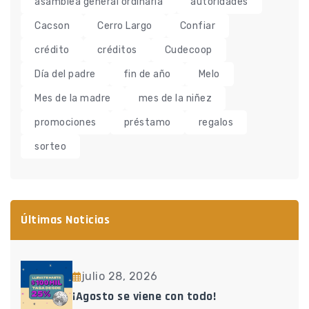
asamblea general ordinaria
autoridades
Cacson
Cerro Largo
Confiar
crédito
créditos
Cudecoop
Día del padre
fin de año
Melo
Mes de la madre
mes de la niñez
promociones
préstamo
regalos
sorteo
Últimas Noticias
julio 28, 2026
¡Agosto se viene con todo!